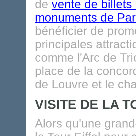
de
vente de billets 
monuments de Par
bénéficier de prom
principales attract
comme l'Arc de Trio
place de la conco
de Louvre et le cha
VISITE DE LA T
Alors qu'une grande