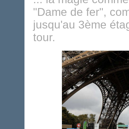
"Dame de fer", co
jusqu'au 3ème éta
tour.